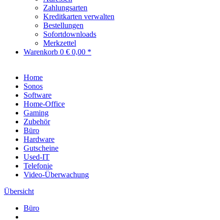
Zahlungsarten
Kreditkarten verwalten
Bestellungen
Sofortdownloads
Merkzettel
Warenkorb
0
€ 0,00 *
Home
Sonos
Software
Home-Office
Gaming
Zubehör
Büro
Hardware
Gutscheine
Used-IT
Telefonie
Video-Überwachung
Übersicht
Büro