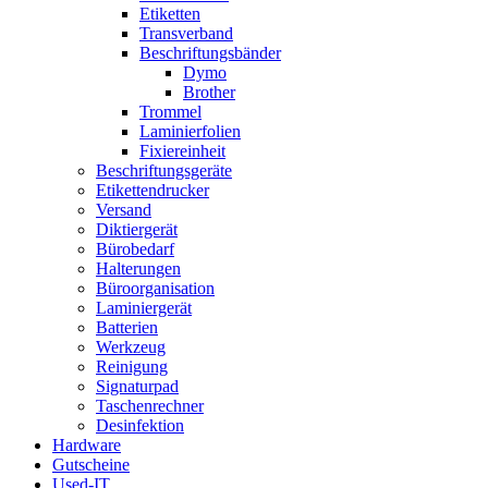
Etiketten
Transverband
Beschriftungsbänder
Dymo
Brother
Trommel
Laminierfolien
Fixiereinheit
Beschriftungsgeräte
Etikettendrucker
Versand
Diktiergerät
Bürobedarf
Halterungen
Büroorganisation
Laminiergerät
Batterien
Werkzeug
Reinigung
Signaturpad
Taschenrechner
Desinfektion
Hardware
Gutscheine
Used-IT