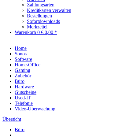
Zahlungsarten
Kreditkarten verwalten
Bestellungen
Sofortdownloads
Merkzettel
Warenkorb
0
€ 0,00 *
Home
Sonos
Software
Home-Office
Gaming
Zubehör
Büro
Hardware
Gutscheine
Used-IT
Telefonie
Video-Überwachung
Übersicht
Büro