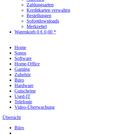
Zahlungsarten
Kreditkarten verwalten
Bestellungen
Sofortdownloads
Merkzettel
Warenkorb
0
€ 0,00 *
Home
Sonos
Software
Home-Office
Gaming
Zubehör
Büro
Hardware
Gutscheine
Used-IT
Telefonie
Video-Überwachung
Übersicht
Büro