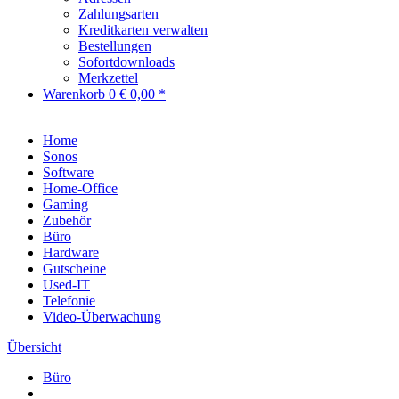
Zahlungsarten
Kreditkarten verwalten
Bestellungen
Sofortdownloads
Merkzettel
Warenkorb
0
€ 0,00 *
Home
Sonos
Software
Home-Office
Gaming
Zubehör
Büro
Hardware
Gutscheine
Used-IT
Telefonie
Video-Überwachung
Übersicht
Büro