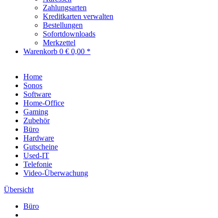
Zahlungsarten
Kreditkarten verwalten
Bestellungen
Sofortdownloads
Merkzettel
Warenkorb
0
€ 0,00 *
Home
Sonos
Software
Home-Office
Gaming
Zubehör
Büro
Hardware
Gutscheine
Used-IT
Telefonie
Video-Überwachung
Übersicht
Büro