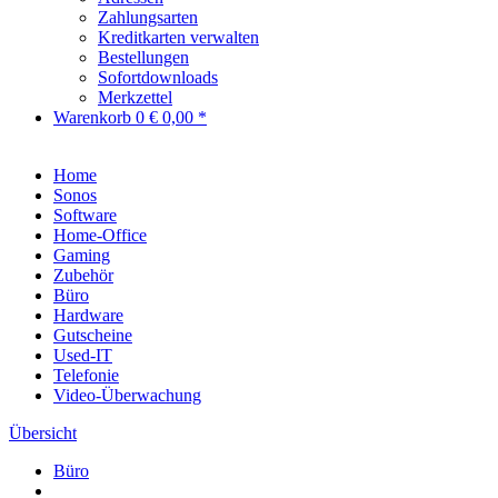
Zahlungsarten
Kreditkarten verwalten
Bestellungen
Sofortdownloads
Merkzettel
Warenkorb
0
€ 0,00 *
Home
Sonos
Software
Home-Office
Gaming
Zubehör
Büro
Hardware
Gutscheine
Used-IT
Telefonie
Video-Überwachung
Übersicht
Büro