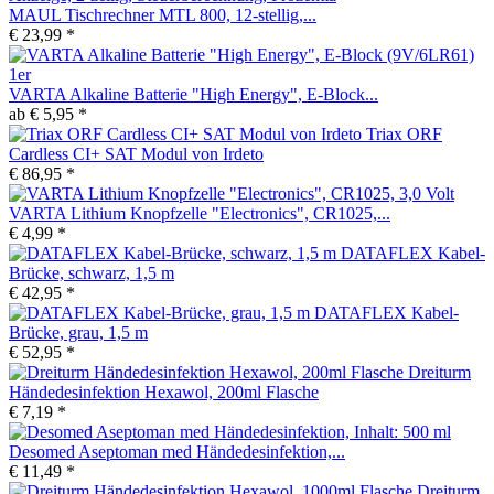
MAUL Tischrechner MTL 800, 12-stellig,...
€ 23,99 *
VARTA Alkaline Batterie "High Energy", E-Block...
ab € 5,95 *
Triax ORF
Cardless CI+ SAT Modul von Irdeto
€ 86,95 *
VARTA Lithium Knopfzelle "Electronics", CR1025,...
€ 4,99 *
DATAFLEX Kabel-
Brücke, schwarz, 1,5 m
€ 42,95 *
DATAFLEX Kabel-
Brücke, grau, 1,5 m
€ 52,95 *
Dreiturm
Händedesinfektion Hexawol, 200ml Flasche
€ 7,19 *
Desomed Aseptoman med Händedesinfektion,...
€ 11,49 *
Dreiturm