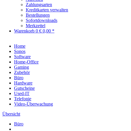
Zahlungsarten
Kreditkarten verwalten
Bestellungen
Sofortdownloads
Merkzettel
Warenkorb
0
€ 0,00 *
Home
Sonos
Software
Home-Office
Gaming
Zubehör
Büro
Hardware
Gutscheine
Used-IT
Telefonie
Video-Überwachung
Übersicht
Büro