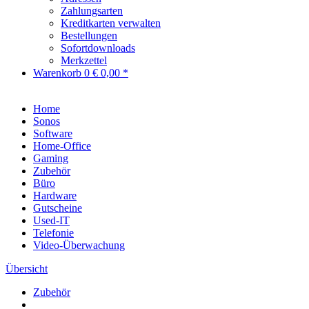
Zahlungsarten
Kreditkarten verwalten
Bestellungen
Sofortdownloads
Merkzettel
Warenkorb
0
€ 0,00 *
Home
Sonos
Software
Home-Office
Gaming
Zubehör
Büro
Hardware
Gutscheine
Used-IT
Telefonie
Video-Überwachung
Übersicht
Zubehör