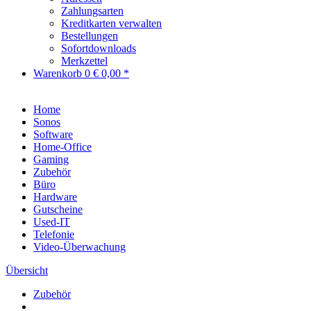
Zahlungsarten
Kreditkarten verwalten
Bestellungen
Sofortdownloads
Merkzettel
Warenkorb
0
€ 0,00 *
Home
Sonos
Software
Home-Office
Gaming
Zubehör
Büro
Hardware
Gutscheine
Used-IT
Telefonie
Video-Überwachung
Übersicht
Zubehör