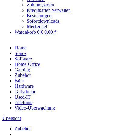
Zahlungsarten
Kreditkarten verwalten
Bestellungen
Sofortdownloads
Merkzettel
Warenkorb
0
€ 0,00 *
Home
Sonos
Software
Home-Office
Gaming
Zubehör
Büro
Hardware
Gutscheine
Used-IT
Telefonie
Video-Überwachung
Übersicht
Zubehör