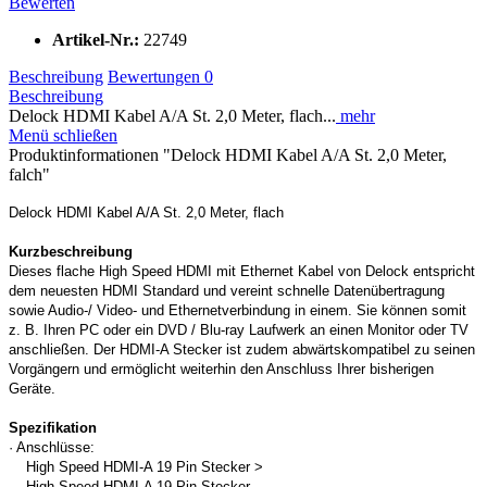
Bewerten
Artikel-Nr.:
22749
Beschreibung
Bewertungen
0
Beschreibung
Delock HDMI Kabel A/A St. 2,0 Meter, flach...
mehr
Menü schließen
Produktinformationen "Delock HDMI Kabel A/A St. 2,0 Meter,
falch"
Delock HDMI Kabel A/A St. 2,0 Meter, flach
Kurzbeschreibung
Dieses flache High Speed HDMI mit Ethernet Kabel von Delock entspricht
dem neuesten HDMI Standard und vereint schnelle Datenübertragung
sowie Audio-/ Video- und Ethernetverbindung in einem. Sie können somit
z. B. Ihren PC oder ein DVD / Blu-ray Laufwerk an einen Monitor oder TV
anschließen. Der HDMI-A Stecker ist zudem abwärtskompatibel zu seinen
Vorgängern und ermöglicht weiterhin den Anschluss Ihrer bisherigen
Geräte.
Spezifikation
· Anschlüsse:
High Speed HDMI-A 19 Pin Stecker >
High Speed HDMI-A 19 Pin Stecker