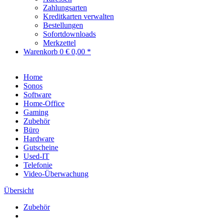
Zahlungsarten
Kreditkarten verwalten
Bestellungen
Sofortdownloads
Merkzettel
Warenkorb
0
€ 0,00 *
Home
Sonos
Software
Home-Office
Gaming
Zubehör
Büro
Hardware
Gutscheine
Used-IT
Telefonie
Video-Überwachung
Übersicht
Zubehör