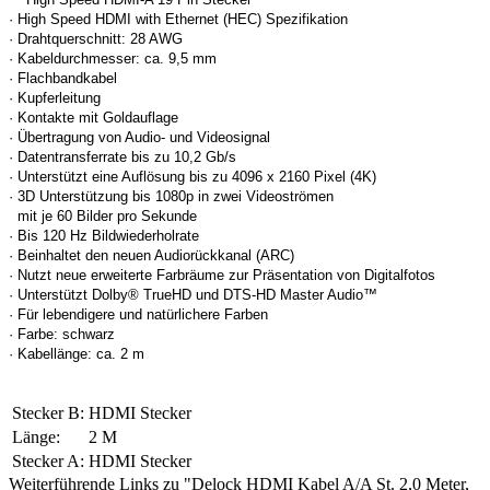
· High Speed HDMI with Ethernet (HEC) Spezifikation
· Drahtquerschnitt: 28 AWG
· Kabeldurchmesser: ca. 9,5 mm
· Flachbandkabel
· Kupferleitung
· Kontakte mit Goldauflage
· Übertragung von Audio- und Videosignal
· Datentransferrate bis zu 10,2 Gb/s
· Unterstützt eine Auflösung bis zu 4096 x 2160 Pixel (4K)
· 3D Unterstützung bis 1080p in zwei Videoströmen
mit je 60 Bilder pro Sekunde
· Bis 120 Hz Bildwiederholrate
· Beinhaltet den neuen Audiorückkanal (ARC)
· Nutzt neue erweiterte Farbräume zur Präsentation von Digitalfotos
· Unterstützt Dolby® TrueHD und DTS-HD Master Audio™
· Für lebendigere und natürlichere Farben
· Farbe: schwarz
· Kabellänge: ca. 2 m
Stecker B:
HDMI Stecker
Länge:
2 M
Stecker A:
HDMI Stecker
Weiterführende Links zu "Delock HDMI Kabel A/A St. 2,0 Meter,