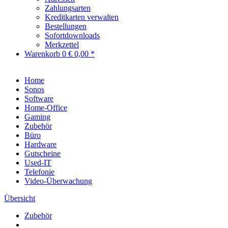
Zahlungsarten
Kreditkarten verwalten
Bestellungen
Sofortdownloads
Merkzettel
Warenkorb
0
€ 0,00 *
Home
Sonos
Software
Home-Office
Gaming
Zubehör
Büro
Hardware
Gutscheine
Used-IT
Telefonie
Video-Überwachung
Übersicht
Zubehör