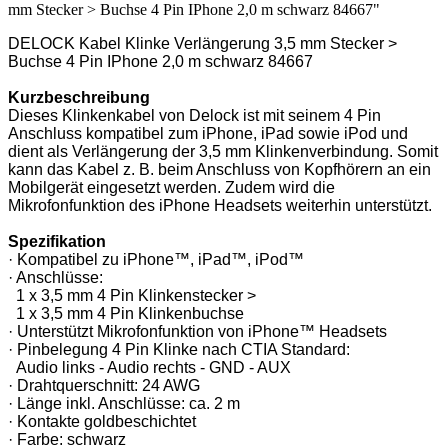
mm Stecker > Buchse 4 Pin IPhone 2,0 m schwarz 84667"
DELOCK Kabel Klinke Verlängerung 3,5 mm Stecker >
Buchse 4 Pin IPhone 2,0 m schwarz 84667
Kurzbeschreibung
Dieses Klinkenkabel von Delock ist mit seinem 4 Pin
Anschluss kompatibel zum iPhone, iPad sowie iPod und
dient als Verlängerung der 3,5 mm Klinkenverbindung. Somit
kann das Kabel z. B. beim Anschluss von Kopfhörern an ein
Mobilgerät eingesetzt werden. Zudem wird die
Mikrofonfunktion des iPhone Headsets weiterhin unterstützt.
Spezifikation
· Kompatibel zu iPhone™, iPad™, iPod™
· Anschlüsse:
1 x 3,5 mm 4 Pin Klinkenstecker >
1 x 3,5 mm 4 Pin Klinkenbuchse
· Unterstützt Mikrofonfunktion von iPhone™ Headsets
· Pinbelegung 4 Pin Klinke nach CTIA Standard:
Audio links - Audio rechts - GND - AUX
· Drahtquerschnitt: 24 AWG
· Länge inkl. Anschlüsse: ca. 2 m
· Kontakte goldbeschichtet
· Farbe: schwarz