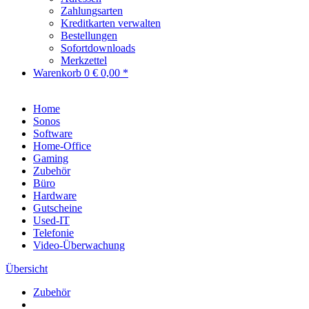
Zahlungsarten
Kreditkarten verwalten
Bestellungen
Sofortdownloads
Merkzettel
Warenkorb
0
€ 0,00 *
Home
Sonos
Software
Home-Office
Gaming
Zubehör
Büro
Hardware
Gutscheine
Used-IT
Telefonie
Video-Überwachung
Übersicht
Zubehör