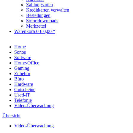
Zahlungsarten
Kreditkarten verwalten
Bestellungen
Sofortdownloads
Merkzettel
Warenkorb
0
€ 0,00 *
Home
Sonos
Software
Home-Office
Gaming
Zubehör
Büro
Hardware
Gutscheine
Used-IT
Telefonie
Video-Überwachung
Übersicht
Video-Überwachung