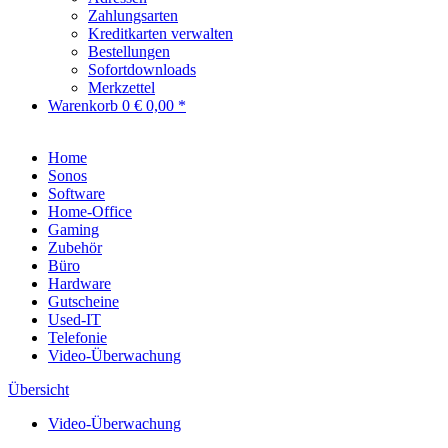
Zahlungsarten
Kreditkarten verwalten
Bestellungen
Sofortdownloads
Merkzettel
Warenkorb
0
€ 0,00 *
Home
Sonos
Software
Home-Office
Gaming
Zubehör
Büro
Hardware
Gutscheine
Used-IT
Telefonie
Video-Überwachung
Übersicht
Video-Überwachung