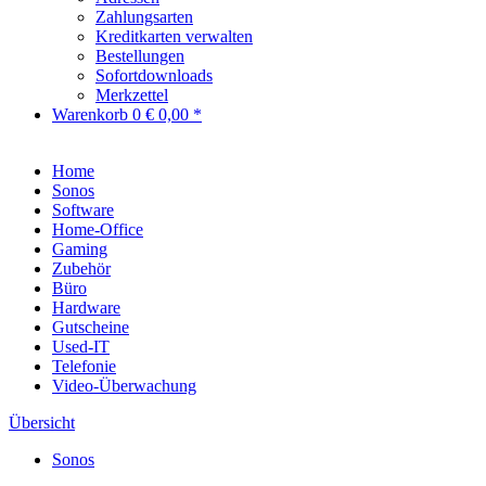
Zahlungsarten
Kreditkarten verwalten
Bestellungen
Sofortdownloads
Merkzettel
Warenkorb
0
€ 0,00 *
Home
Sonos
Software
Home-Office
Gaming
Zubehör
Büro
Hardware
Gutscheine
Used-IT
Telefonie
Video-Überwachung
Übersicht
Sonos