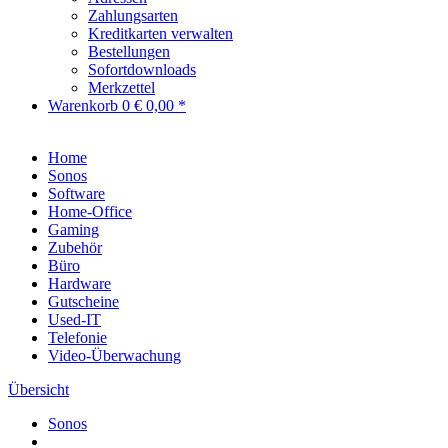
Zahlungsarten
Kreditkarten verwalten
Bestellungen
Sofortdownloads
Merkzettel
Warenkorb
0
€ 0,00 *
Home
Sonos
Software
Home-Office
Gaming
Zubehör
Büro
Hardware
Gutscheine
Used-IT
Telefonie
Video-Überwachung
Übersicht
Sonos