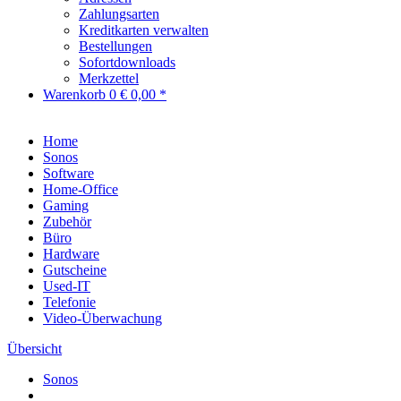
Zahlungsarten
Kreditkarten verwalten
Bestellungen
Sofortdownloads
Merkzettel
Warenkorb
0
€ 0,00 *
Home
Sonos
Software
Home-Office
Gaming
Zubehör
Büro
Hardware
Gutscheine
Used-IT
Telefonie
Video-Überwachung
Übersicht
Sonos