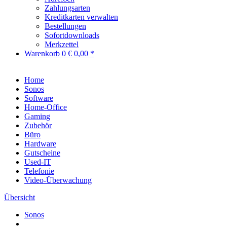
Zahlungsarten
Kreditkarten verwalten
Bestellungen
Sofortdownloads
Merkzettel
Warenkorb
0
€ 0,00 *
Home
Sonos
Software
Home-Office
Gaming
Zubehör
Büro
Hardware
Gutscheine
Used-IT
Telefonie
Video-Überwachung
Übersicht
Sonos