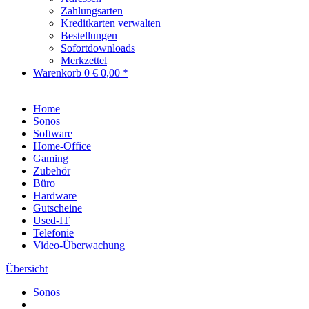
Zahlungsarten
Kreditkarten verwalten
Bestellungen
Sofortdownloads
Merkzettel
Warenkorb
0
€ 0,00 *
Home
Sonos
Software
Home-Office
Gaming
Zubehör
Büro
Hardware
Gutscheine
Used-IT
Telefonie
Video-Überwachung
Übersicht
Sonos