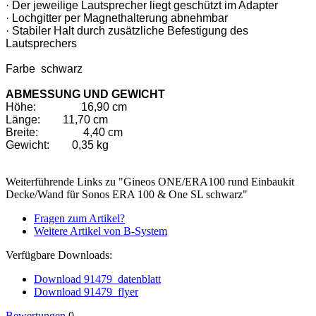
· Der jeweilige Lautsprecher liegt geschützt im Adapter
· Lochgitter per Magnethalterung abnehmbar
· Stabiler Halt durch zusätzliche Befestigung des
Lautsprechers
Farbe schwarz
ABMESSUNG UND GEWICHT
Höhe:
16,90 cm
Länge:
11,70 cm
Breite:
4,40 cm
Gewicht:
0,35 kg
Weiterführende Links zu "Gineos ONE/ERA100 rund Einbaukit
Decke/Wand für Sonos ERA 100 & One SL schwarz"
Fragen zum Artikel?
Weitere Artikel von B-System
Verfügbare Downloads:
Download 91479_datenblatt
Download 91479_flyer
Bewertungen
0