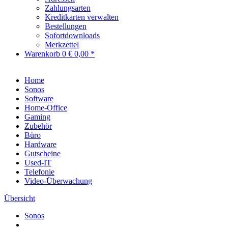
Zahlungsarten
Kreditkarten verwalten
Bestellungen
Sofortdownloads
Merkzettel
Warenkorb
0
€ 0,00 *
Home
Sonos
Software
Home-Office
Gaming
Zubehör
Büro
Hardware
Gutscheine
Used-IT
Telefonie
Video-Überwachung
Übersicht
Sonos