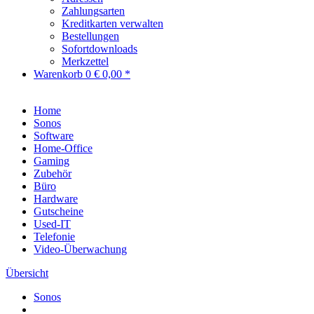
Zahlungsarten
Kreditkarten verwalten
Bestellungen
Sofortdownloads
Merkzettel
Warenkorb
0
€ 0,00 *
Home
Sonos
Software
Home-Office
Gaming
Zubehör
Büro
Hardware
Gutscheine
Used-IT
Telefonie
Video-Überwachung
Übersicht
Sonos