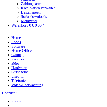
Zahlungsarten
Kreditkarten verwalten
Bestellungen
Sofortdownloads
Merkzettel
Warenkorb
0
€ 0,00 *
Home
Sonos
Software
Home-Office
Gaming
Zubehör
Büro
Hardware
Gutscheine
Used-IT
Telefonie
Video-Überwachung
Übersicht
Sonos