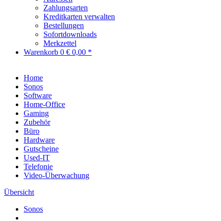
Zahlungsarten
Kreditkarten verwalten
Bestellungen
Sofortdownloads
Merkzettel
Warenkorb
0
€ 0,00 *
Home
Sonos
Software
Home-Office
Gaming
Zubehör
Büro
Hardware
Gutscheine
Used-IT
Telefonie
Video-Überwachung
Übersicht
Sonos