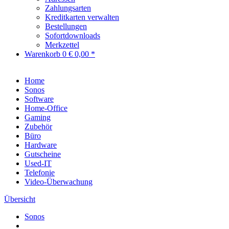
Zahlungsarten
Kreditkarten verwalten
Bestellungen
Sofortdownloads
Merkzettel
Warenkorb
0
€ 0,00 *
Home
Sonos
Software
Home-Office
Gaming
Zubehör
Büro
Hardware
Gutscheine
Used-IT
Telefonie
Video-Überwachung
Übersicht
Sonos