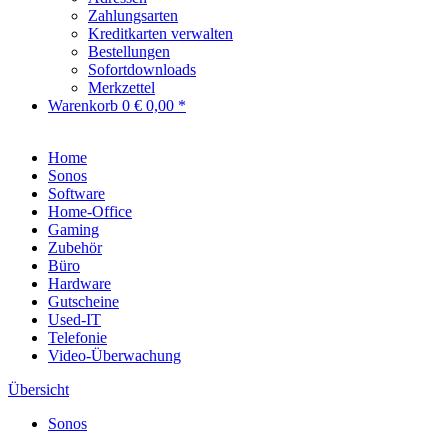
Zahlungsarten
Kreditkarten verwalten
Bestellungen
Sofortdownloads
Merkzettel
Warenkorb
0
€ 0,00 *
Home
Sonos
Software
Home-Office
Gaming
Zubehör
Büro
Hardware
Gutscheine
Used-IT
Telefonie
Video-Überwachung
Übersicht
Sonos