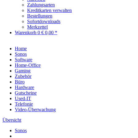
Zahlungsarten
Kreditkarten verwalten
Bestellungen
Sofortdownloads
Merkzettel
Warenkorb
0
€ 0,00 *
Home
Sonos
Software
Home-Office
Gaming
Zubehör
Büro
Hardware
Gutscheine
Used-IT
Telefonie
Video-Überwachung
Übersicht
Sonos