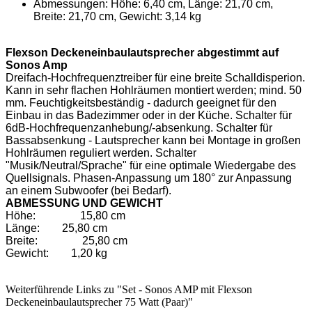
Abmessungen: Höhe: 6,40 cm, Länge: 21,70 cm,
Breite: 21,70 cm, Gewicht: 3,14 kg
Flexson Deckeneinbaulautsprecher abgestimmt auf
Sonos Amp
Dreifach-Hochfrequenztreiber für eine breite Schalldisperion.
Kann in sehr flachen Hohlräumen montiert werden; mind. 50
mm. Feuchtigkeitsbeständig - dadurch geeignet für den
Einbau in das Badezimmer oder in der Küche. Schalter für
6dB-Hochfrequenzanhebung/-absenkung. Schalter für
Bassabsenkung - Lautsprecher kann bei Montage in großen
Hohlräumen reguliert werden. Schalter
"Musik/Neutral/Sprache" für eine optimale Wiedergabe des
Quellsignals. Phasen-Anpassung um 180° zur Anpassung
an einem Subwoofer (bei Bedarf).
ABMESSUNG UND GEWICHT
Höhe:
15,80 cm
Länge:
25,80 cm
Breite:
25,80 cm
Gewicht:
1,20 kg
Weiterführende Links zu "Set - Sonos AMP mit Flexson
Deckeneinbaulautsprecher 75 Watt (Paar)"