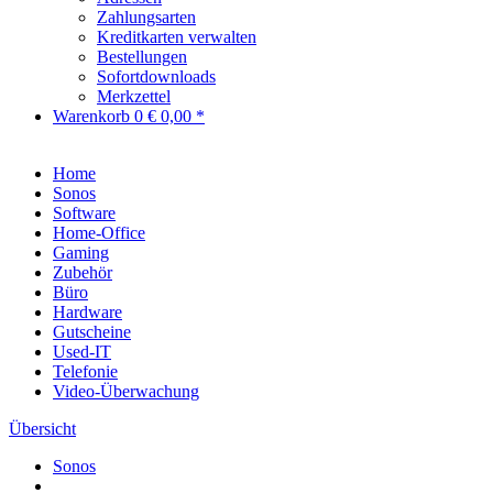
Zahlungsarten
Kreditkarten verwalten
Bestellungen
Sofortdownloads
Merkzettel
Warenkorb
0
€ 0,00 *
Home
Sonos
Software
Home-Office
Gaming
Zubehör
Büro
Hardware
Gutscheine
Used-IT
Telefonie
Video-Überwachung
Übersicht
Sonos