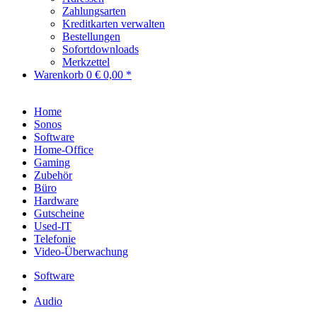
Zahlungsarten
Kreditkarten verwalten
Bestellungen
Sofortdownloads
Merkzettel
Warenkorb
0
€ 0,00 *
Home
Sonos
Software
Home-Office
Gaming
Zubehör
Büro
Hardware
Gutscheine
Used-IT
Telefonie
Video-Überwachung
Software
Audio