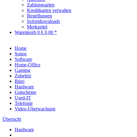
Zahlungsarten
Kreditkarten verwalten
Bestellungen
Sofortdownloads
Merkzettel
Warenkorb
0
€ 0,00 *
Home
Sonos
Software
Home-Office
Gaming
Zubehör
Büro
Hardware
Gutscheine
Used-IT
Telefonie
Video-Überwachung
Übersicht
Hardware