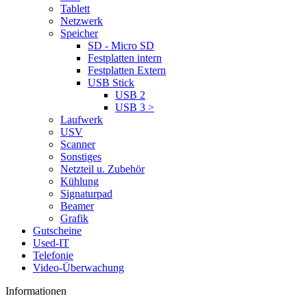
Tablett
Netzwerk
Speicher
SD - Micro SD
Festplatten intern
Festplatten Extern
USB Stick
USB 2
USB 3 >
Laufwerk
USV
Scanner
Sonstiges
Netzteil u. Zubehör
Kühlung
Signaturpad
Beamer
Grafik
Gutscheine
Used-IT
Telefonie
Video-Überwachung
Informationen