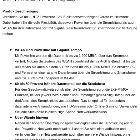
Produktbeschreibung
Verbinden Sie mit FRITZ!Powerline 1260E alle netzwerkfähigen Geräte im Heimnetz.
Dabei haben Sie die volle Flexibilität, da sowohl Powerline über die Stromleitung als auch
WLAN für den Datentransport mit Gigabit-Geschwindigkeit für Smartphone zur Verfügung
stehen.
WLAN und Powerline mit Gigabit-Tempo
Mit Powerline werden die Daten mit bis zu 1.200 MBit/s über das Stromnetz
verteilt. Nutzen Sie zudem das WLAN sowohl auf dem 2,4-GHz-Band mit bis zu
400 MBit/s als auch auf dem 5-GHz-Band mit bis zu 866 MBit/s. So erhalten PC
und Fernseher eine rasante Datenleitung über die Stromleitung und Smartphone
und Co. surfen mit Topspeed im WLAN.
60 bis 80 Prozent höhere Datenrate über die Steckdose
Für den Geschwindigkeitsschub über die Stomleitung sorgt die 2x2-MIMO-
Funktion, bei der jeweils zwei Sender und Empfänger gleichzeitig Daten über die
drei Adern des Stromkreises austauschen. Das ist optimal für besonders
datenintensive Anwendungen, wie HD-Streams oder Online-Gaming. Verwandeln
Sie jede Steckdose in einen High-Speed-Netzwerkanschluss.
Über Wände hinweg
Neben der höheren Übertragungsgeschwindigkeit über die Stromleitung reicht
das Powerline-Netzwerk noch weiter. Lassen Sie sich nicht aufhalten und
verbinden Sie Ihre Netzwerkgeräte auch über mehrere Wände hinweg, ohne
störende Kabel oder Löcher in den Wänden.