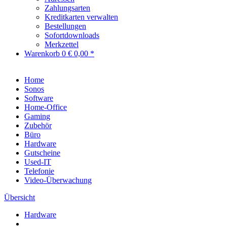
Zahlungsarten
Kreditkarten verwalten
Bestellungen
Sofortdownloads
Merkzettel
Warenkorb
0
€ 0,00 *
Home
Sonos
Software
Home-Office
Gaming
Zubehör
Büro
Hardware
Gutscheine
Used-IT
Telefonie
Video-Überwachung
Übersicht
Hardware