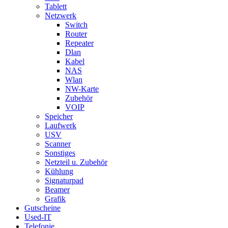
Tablett
Netzwerk
Switch
Router
Repeater
Dlan
Kabel
NAS
Wlan
NW-Karte
Zubehör
VOIP
Speicher
Laufwerk
USV
Scanner
Sonstiges
Netzteil u. Zubehör
Kühlung
Signaturpad
Beamer
Grafik
Gutscheine
Used-IT
Telefonie