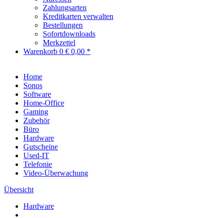
Zahlungsarten
Kreditkarten verwalten
Bestellungen
Sofortdownloads
Merkzettel
Warenkorb
0
€ 0,00 *
Home
Sonos
Software
Home-Office
Gaming
Zubehör
Büro
Hardware
Gutscheine
Used-IT
Telefonie
Video-Überwachung
Übersicht
Hardware