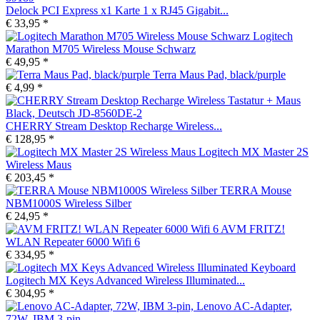
Delock PCI Express x1 Karte 1 x RJ45 Gigabit...
€ 33,95 *
Logitech
Marathon M705 Wireless Mouse Schwarz
€ 49,95 *
Terra Maus Pad, black/purple
€ 4,99 *
CHERRY Stream Desktop Recharge Wireless...
€ 128,95 *
Logitech MX Master 2S
Wireless Maus
€ 203,45 *
TERRA Mouse
NBM1000S Wireless Silber
€ 24,95 *
AVM FRITZ!
WLAN Repeater 6000 Wifi 6
€ 334,95 *
Logitech MX Keys Advanced Wireless Illuminated...
€ 304,95 *
Lenovo AC-Adapter,
72W, IBM 3-pin,