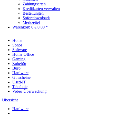
Zahlungsarten
Kreditkarten verwalten
Bestellungen
Sofortdownloads
Merkzettel
Warenkorb
0
€ 0,00 *
Home
Sonos
Software
Home-Office
Gaming
Zubehör
Büro
Hardware
Gutscheine
Used-IT
Telefonie
Video-Überwachung
Übersicht
Hardware