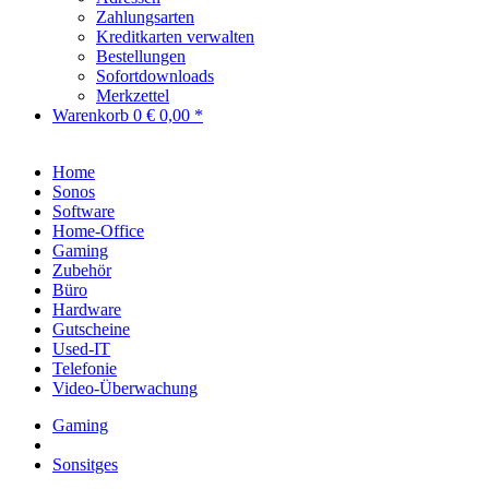
Zahlungsarten
Kreditkarten verwalten
Bestellungen
Sofortdownloads
Merkzettel
Warenkorb
0
€ 0,00 *
Home
Sonos
Software
Home-Office
Gaming
Zubehör
Büro
Hardware
Gutscheine
Used-IT
Telefonie
Video-Überwachung
Gaming
Sonsitges