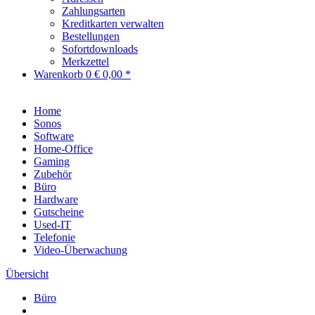
Zahlungsarten
Kreditkarten verwalten
Bestellungen
Sofortdownloads
Merkzettel
Warenkorb
0
€ 0,00 *
Home
Sonos
Software
Home-Office
Gaming
Zubehör
Büro
Hardware
Gutscheine
Used-IT
Telefonie
Video-Überwachung
Übersicht
Büro