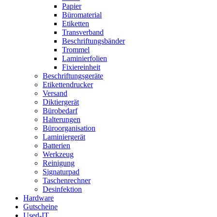
Papier
Büromaterial
Etiketten
Transverband
Beschriftungsbänder
Trommel
Laminierfolien
Fixiereinheit
Beschriftungsgeräte
Etikettendrucker
Versand
Diktiergerät
Bürobedarf
Halterungen
Büroorganisation
Laminiergerät
Batterien
Werkzeug
Reinigung
Signaturpad
Taschenrechner
Desinfektion
Hardware
Gutscheine
Used-IT