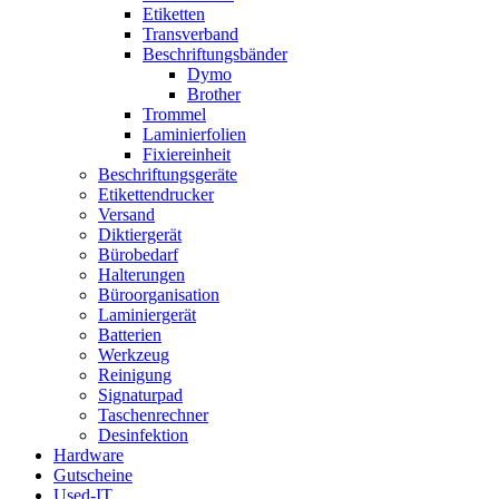
Etiketten
Transverband
Beschriftungsbänder
Dymo
Brother
Trommel
Laminierfolien
Fixiereinheit
Beschriftungsgeräte
Etikettendrucker
Versand
Diktiergerät
Bürobedarf
Halterungen
Büroorganisation
Laminiergerät
Batterien
Werkzeug
Reinigung
Signaturpad
Taschenrechner
Desinfektion
Hardware
Gutscheine
Used-IT