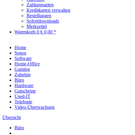
Zahlungsarten
Kreditkarten verwalten
Bestellungen
Sofortdownloads
Merkzettel
Warenkorb
0
€ 0,00 *
Home
Sonos
Software
Home-Office
Gaming
Zubehör
Büro
Hardware
Gutscheine
Used-IT
Telefonie
Video-Überwachung
Übersicht
Büro