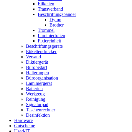
Etiketten
Transverband
Beschriftungsbänder
Dymo
Brother
Trommel
Laminierfolien
Fixiereinheit
Beschriftungsgeräte
Etikettendrucker
Versand
Diktiergerät
Bürobedarf
Halterungen
Büroorganisation
Laminiergerät
Batterien
Werkzeug
Reinigung
Signaturpad
Taschenrechner
Desinfektion
Hardware
Gutscheine
Used-IT