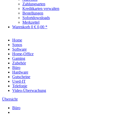
Zahlungsarten
Kreditkarten verwalten
Bestellungen
Sofortdownloads
Merkzettel
Warenkorb
0
€ 0,00 *
Home
Sonos
Software
Home-Office
Gaming
Zubehör
Büro
Hardware
Gutscheine
Used-IT
Telefonie
Video-Überwachung
Übersicht
Büro