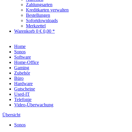
Zahlungsarten
Kreditkarten verwalten
Bestellungen
Sofortdownloads
Merkzettel
Warenkorb
0
€ 0,00 *
Home
Sonos
Software
Home-Office
Gaming
Zubehör
Büro
Hardware
Gutscheine
Used-IT
Telefonie
Video-Überwachung
Übersicht
Sonos