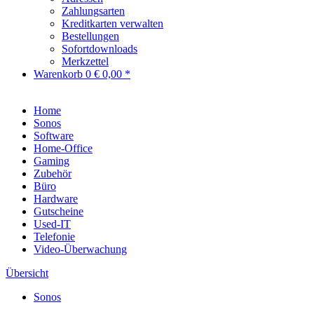
Zahlungsarten
Kreditkarten verwalten
Bestellungen
Sofortdownloads
Merkzettel
Warenkorb
0
€ 0,00 *
Home
Sonos
Software
Home-Office
Gaming
Zubehör
Büro
Hardware
Gutscheine
Used-IT
Telefonie
Video-Überwachung
Übersicht
Sonos