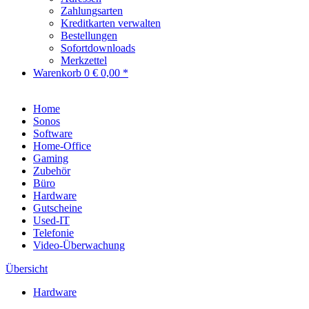
Zahlungsarten
Kreditkarten verwalten
Bestellungen
Sofortdownloads
Merkzettel
Warenkorb
0
€ 0,00 *
Home
Sonos
Software
Home-Office
Gaming
Zubehör
Büro
Hardware
Gutscheine
Used-IT
Telefonie
Video-Überwachung
Übersicht
Hardware