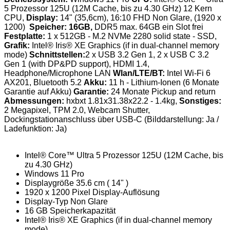
5 Prozessor 125U (12M Cache, bis zu 4.30 GHz) 12 Kern
CPU,
Display:
14" (35,6cm), 16:10 FHD Non Glare, (1920 x
1200)
Speicher: 16GB,
DDR5 max. 64GB ein Slot frei
Festplatte:
1 x 512GB - M.2 NVMe 2280 solid state - SSD,
Grafik:
Intel® Iris® XE Graphics (if in dual-channel memory
mode)
Schnittstellen:
2 x USB 3.2 Gen 1, 2 x USB C 3.2
Gen 1 (with DP&PD support), HDMI 1.4,
Headphone/Microphone LAN
Wlan/LTE/BT:
Intel Wi-Fi 6
AX201, Bluetooth 5.2
Akku:
11 h - Lithium-Ionen (6 Monate
Garantie auf Akku)
Garantie:
24 Monate Pickup and return
Abmessungen:
hxbxt 1.81x31.38x22.2 - 1.4kg,
Sonstiges:
2 Megapixel, TPM 2.0, Webcam Shutter,
Dockingstationanschluss über USB-C (Bilddarstellung: Ja /
Ladefunktion: Ja)
Intel® Core™ Ultra 5 Prozessor 125U (12M Cache, bis
zu 4.30 GHz)
Windows 11 Pro
Displaygröße 35.6 cm ( 14" )
1920 x 1200 Pixel Display-Auflösung
Display-Typ Non Glare
16 GB Speicherkapazität
Intel® Iris® XE Graphics (if in dual-channel memory
mode)