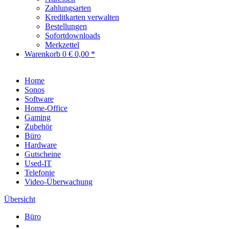
Zahlungsarten
Kreditkarten verwalten
Bestellungen
Sofortdownloads
Merkzettel
Warenkorb
0
€ 0,00 *
Home
Sonos
Software
Home-Office
Gaming
Zubehör
Büro
Hardware
Gutscheine
Used-IT
Telefonie
Video-Überwachung
Übersicht
Büro