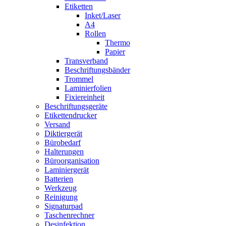
Etiketten
Inket/Laser
A4
Rollen
Thermo
Papier
Transverband
Beschriftungsbänder
Trommel
Laminierfolien
Fixiereinheit
Beschriftungsgeräte
Etikettendrucker
Versand
Diktiergerät
Bürobedarf
Halterungen
Büroorganisation
Laminiergerät
Batterien
Werkzeug
Reinigung
Signaturpad
Taschenrechner
Desinfektion