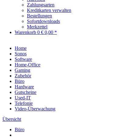
Zahlungsarten
Kreditkarten verwalten
Bestellungen
Sofortdownloads
Merkzettel
Warenkorb
0
€ 0,00 *
Home
Sonos
Software
Home-Office
Gaming
Zubehör
Büro
Hardware
Gutscheine
Used-IT
Telefonie
Video-Überwachung
Übersicht
Büro