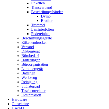
Etiketten
Transverband
Beschriftungsbänder
Dymo
Brother
Trommel
Laminierfolien
Fixiereinheit
Beschriftungsgeräte
Etikettendrucker
Versand
Diktiergerät
Bürobedarf
Halterungen
Büroorganisation
Laminiergerät
Batterien
Werkzeug
Reinigung
Signaturpad
Taschenrechner
Desinfektion
Hardware
Gutscheine
Used-IT